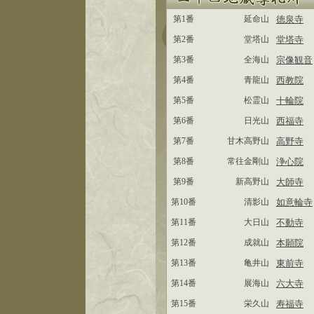
第1番
延命山
徳泉寺
第2番
堂塔山
堂塔寺
第3番
全海山
宗像観音
第4番
青龍山
西教院
第5番
松霊山
十輪院
第6番
日光山
西福寺
第7番
甘木高野山
高野寺
第8番
常往金剛山
浄心院
第9番
新高野山
大師寺
第10番
清影山
如意輪寺
第11番
大日山
不動寺
第12番
成就山
本願院
第13番
亀井山
東前寺
第14番
展海山
六大寺
第15番
栄久山
寿福寺