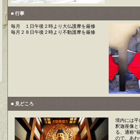
■ 行事
毎月 １日午後２時より大仏護摩を厳修
毎月２８日午後２時より不動護摩を厳修
■ 見どころ
境内には平
釈迦座像と
る、通称”
ので、あわ