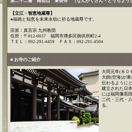
第二十二番 南岳山 東長寺 （なんがくさん・とうちょう
【立江・智恵地蔵尊】
●福徳と知恵を未来永劫に祈る地蔵尊です。
宗派：真言宗 九州教団
住所：〒812-0037 福岡市博多区御供所町2-4
ＴＥＬ：092-291-4459 ＦＡＸ：092-291-4504
■ お寺のご紹介
大同元年(８０
大師(空海)が
伝わるように
建立された日
には福岡藩黒
二代・三代・
る。