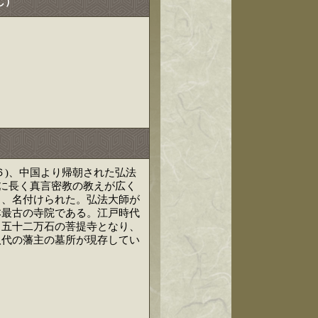
じ）
６)、中国より帰朝された弘法
東に長く真言密教の教えが広く
と、名付けられた。弘法大師が
本最古の寺院である。江戸時代
田五十二万石の菩提寺となり、
八代の藩主の墓所が現存してい