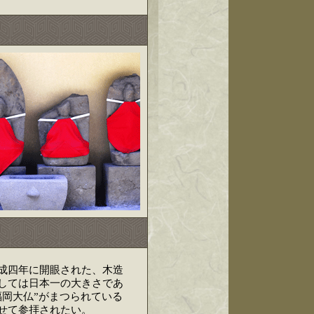
成四年に開眼された、木造
しては日本一の大きさであ
福岡大仏”がまつられている
せて参拝されたい。