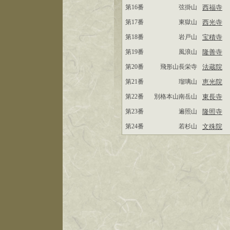
第16番
弦掛山
西福寺
第17番
東獄山
西光寺
第18番
岩戸山
宝積寺
第19番
風浪山
隆善寺
第20番
飛形山長栄寺
法蔵院
第21番
瑠璃山
恵光院
第22番
別格本山南岳山
東長寺
第23番
遍照山
隆照寺
第24番
若杉山
文殊院